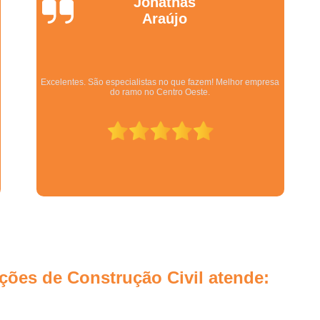
Wanessa
Marques
Empresa de Gestão de Custos d
Empresa de Gestão de Obras d
Empresa de Gestão de Projet
Equipe qualificada, atendimento muito pontual e de forma
organizada. Preza pela qualidade, bom gosto e preço justo.
Empresa de Gestão e Consultoria
Empresa de Planejamento e Gestão
Empresa Especialista em Gestão 
Empresa Especialista em Gestão de 
Empresa Especializada em Gestão 
Escritório de Gestão de Obras e Ref
Gestão de Obras de E
Gestão de Obras de Sal
ões de Construção Civil atende:
Gerenciamento de Implantação d
Gerenciamento de Obras Arquitetura