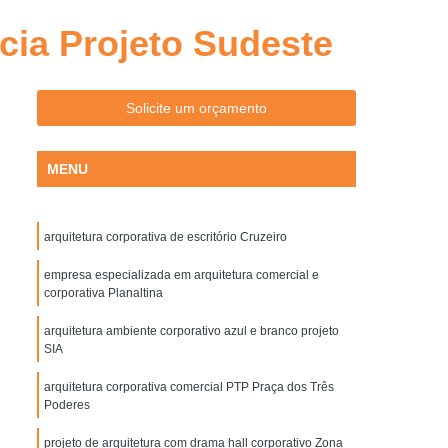
Arquitetura Comercial e Corporativa Goiânia
cia Projeto Sudeste
ativa Acustica Goiânia
 Ambientes Pequenos Goiânia
Solicite um orçamento
om Area de Convivencia Goiânia
Arquitetura Corporativa de Escritório Goiânia
MENU
a Estilo Industrial Goiânia
rnista Goiânia
Arquiteto Corporativo
arquitetura corporativa de escritório Cruzeiro
ativos
Arquitetura Corporativa
empresa especializada em arquitetura comercial e
Arquitetura Corporativa em Goiânia
corporativa Planaltina
quitetura Decoração Corporativa
arquitetura ambiente corporativo azul e branco projeto
SIA
Arquitetura e Construção Corporativa
iva
Projeto Corporativo Arquitetura
arquitetura corporativa comercial PTP Praça dos Três
Poderes
Arquitetura Biofilia
Biofilia Arquitetura
projeto de arquitetura com drama hall corporativo Zona