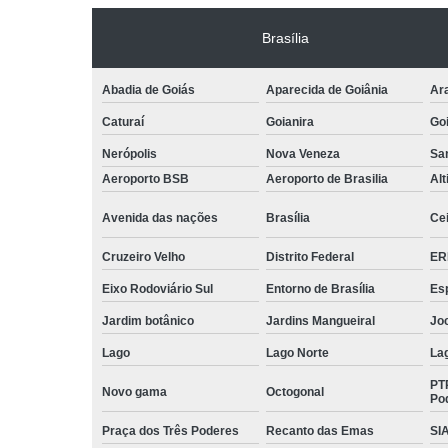
Brasília
Abadia de Goiás
Aparecida de Goiânia
Ar
Caturaí
Goianira
Goi
Nerópolis
Nova Veneza
San
Aeroporto BSB
Aeroporto de Brasilia
Alt
Avenida das nações
Brasília
Cei
Cruzeiro Velho
Distrito Federal
ER
Eixo Rodoviário Sul
Entorno de Brasília
Esp
Jardim botânico
Jardins Mangueiral
Jo
Lago
Lago Norte
La
PT
Novo gama
Octogonal
Po
Praça dos Três Poderes
Recanto das Emas
SI