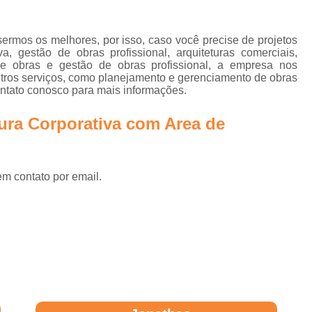
Projetos Corporativos 
Empresa de Arquitetura para G
ermos os melhores, por isso, caso você precise de projetos
Empresa de Gerenciame
iva, gestão de obras profissional, arquiteturas comerciais,
e obras e gestão de obras profissional, a empresa nos
Empresa de Gerenciamento de
ros serviços, como planejamento e gerenciamento de obras
ontato conosco para mais informações.
Empresa de Gerenciament
Empresa de Gerenciamento e Fi
tura Corporativa com Area de
Empresa de Planejamento e Ger
Empresa Especializada em Ger
em contato por email.
Empresa Gerenciador
Empresa para Gerenciam
Escritório de Arquitetura para 
Gerenciadoras de
Gerenciamento de Obras 
Empresa de Arquitetura e Gestão 