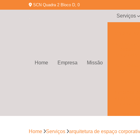
SCN Quadra 2 Bloco D, 0
Serviços
Arquitetur
corporativa
Arquitetura 
espaço
corporativ
Home
Empresa
Missão
Arquitetura
corporativa
Biofilia
Empresa d
arquitetura
corporativa
Empresa d
gerenciamen
de obras
Home
Serviços
arquitetura de espaço corporati
Empresa d