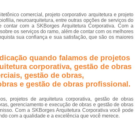
e
Biofilia na Arquitetura Corporativa
B
Design Biofílico
Design Biofílico A
itetônico comercial, projeto corporativo arquitetura e projeto
rn
 biofilia, neuroarquitetura, entre outras opções de serviços do
Design Biofílico em Goiânia
Design
e contar com a SKBorges Arquitetura Corporativa. Com a
 sobre os serviços do ramo, além de contar com os melhores
Projeto Biofílico
Arquitetura de
nquista sua confiança e sua satisfação, que são os maiores
Arquitetura de Salas 
Arquitetura para Sala
dicação quando falamos de projetos
uitetura corporativa, gestão de obras
Escritório Arquitetur
rciais, gestão de obras,
Escritório de Arquitetura Corp
bras e gestão de obras profissional.
Escritório de Arquitetura Empr
Escritório de Arquitetur
cos, projetos de arquitetura corporativa, gestão de obras
 obras, gerenciamento e execução de obras e gestão de obras
Projeto de Arquitetura Corporativa em Sã
 nisso. Com a SKBorges Arquitetura Corporativa você pode
ndo com a qualidade e a excelência que você merece.
Projeto de Arquitetura para
Projeto de Arquitetura para