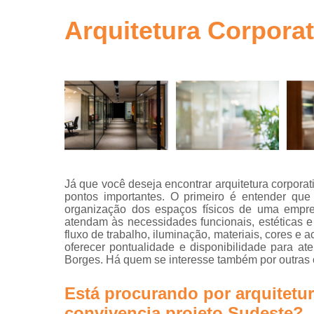
gestão de ob
em sp
Arquitetura Corpora
Gerenciamen
de obra
Gestão de o
Neuro
arquitetur
Projeto de
escritório
Projeto de
Já que você deseja encontrar arquitetura corpora
escritórios
pontos importantes. O primeiro é entender que
organização dos espaços físicos de uma empre
Projeto tur
atendam às necessidades funcionais, estéticas e
key
fluxo de trabalho, iluminação, materiais, cores e
Projetos
oferecer pontualidade e disponibilidade para a
arquitetônic
Borges. Há quem se interesse também por outras o
Projetos d
Está procurando por arquitetur
arquitetur
convivencia projeto Sudeste?