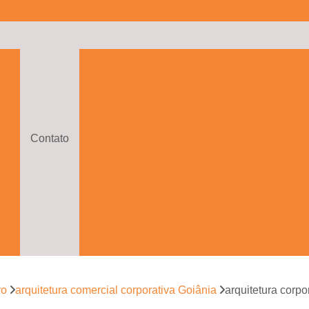
a
Arquitetura Ambien
s
Arquitetura Corporativa
de
Arquitetura Corporativa com Coworking Bra
o
Arquitetura Corporativa e de Interiores Brasí
Contato
s
Arquitetura de Escritó
s
Arquitetura de Govern
Arquitetura de Interiores Corporativa B
e
s
Arquitetura para Ambi
s
Arquitetura Ambiente Corp
e
to
Arquitetura Ambientes Cor
vo
arquitetura comercial corporativa Goiânia
arquitetura corp
Arquitetura com Drama
e