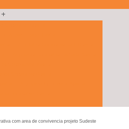
te Corporativo Brasília
 com Acessibilidade Brasília
sília
Arquitetura Corporativa de Ti Brasília
lia
Arquitetura Corporativa Fachada Brasília
rios Corporativos Brasília
ança Corporativa Brasília
rasília
Arquitetura Empresarial Brasília
ente Corporativo Brasília
orativo Azul e Branco Goiânia
porativos e Comerciais Goiânia
orativa com area de convivencia projeto Sudeste
 Hall Corporativo Goiânia