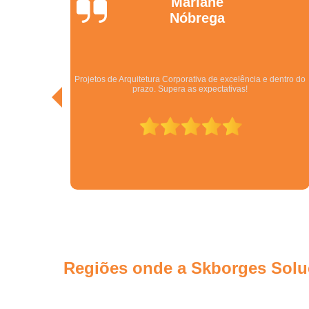
Jonathas
Araújo
dentro do
Excelentes. São especialistas no que fazem! Melhor empresa
do ramo no Centro Oeste.
Regiões onde a Skborges Soluç