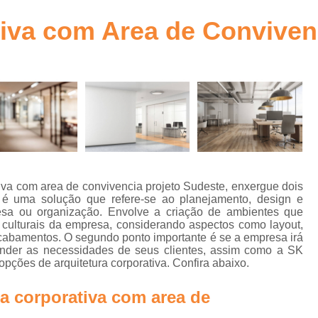
ra
Arquitetura Comercial Corporativa Goiânia
tiva com Area de Conviven
Arquitetura Corpor
to
Arquitetura Corporativa
bra
Arquitetura Corporativa c
Arquitetura Corporativa Comercial Goiânia
a
Arquitetura Corporativ
Arquitetura Corporativa Estilo Mode
Arquitetura Ambientes Corpor
tiva com area de convivencia projeto Sudeste, enxergue dois
 é uma solução que refere-se ao planejamento, design e
Arquitetura Corporativa em Brasília
sa ou organização. Envolve a criação de ambientes que
n
 culturais da empresa, considerando aspectos como layout,
Arquitetura Corporativo
Ar
 acabamentos. O segundo ponto importante é se a empresa irá
tender as necessidades de seus clientes, assim como a SK
Arquitetura Design Corporativo
os
pções de arquitetura corporativa. Confira abaixo.
Escritório de Arquitetura Corporat
e
a corporativa com area de
a
Projetos de Arquitetura Corporativa