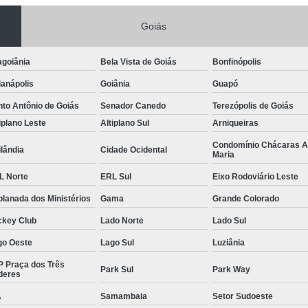
Gerenciamento de Obras em Goiâni
Goiás
Gerenciamento e Execução de Obras
agoiânia
Bela Vista de Goiás
Bonfinópolis
Gerenciamento e Implementação de Obra
anápolis
Goiânia
Guapó
Gerenciamento Obras Comerciais
to Antônio de Goiás
Senador Canedo
Terezópolis de Goiás
Empresa de Gestão de Obras
Gestão de
iplano Leste
Altiplano Sul
Arniqueiras
Gestão de Obras e Projetos
Gestão de Ob
Condomínio Chácaras 
lândia
Cidade Ocidental
Maria
Gestão de Obras na Construção C
L Norte
ERL Sul
Eixo Rodoviário Leste
Gestão de Projetos em Obras Civis
lanada dos Ministérios
Gama
Grande Colorado
Gestão em Obras
Serviço de 
ckey Club
Lado Norte
Lado Sul
Neuroarquitetura Comercial
Neuroarquite
go Oeste
Lago Sul
Luziânia
Neuroarquitetura em Goiânia
P Praça dos Três
Park Sul
Park Way
Neuroarquitetura Empresaria
deres
Neuroarquitetura no Ambiente Corporativo
A
Samambaia
Setor Sudoeste