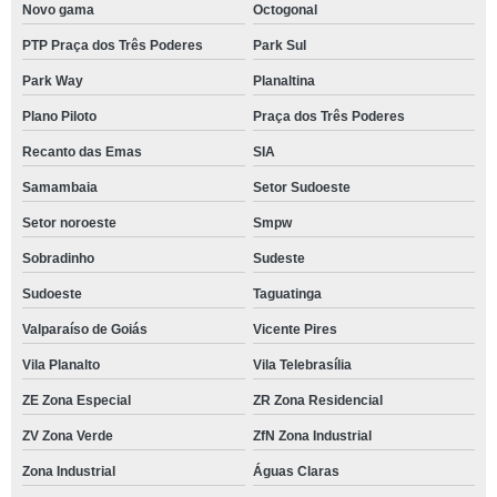
Novo gama
Octogonal
PTP Praça dos Três Poderes
Park Sul
Park Way
Planaltina
Plano Piloto
Praça dos Três Poderes
Recanto das Emas
SIA
Samambaia
Setor Sudoeste
Setor noroeste
Smpw
Sobradinho
Sudeste
Sudoeste
Taguatinga
Valparaíso de Goiás
Vicente Pires
Vila Planalto
Vila Telebrasília
ZE Zona Especial
ZR Zona Residencial
ZV Zona Verde
ZfN Zona Industrial
Zona Industrial
Águas Claras