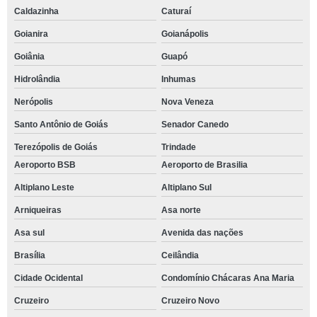
Caldazinha
Caturaí
Goianira
Goianápolis
Goiânia
Guapó
Hidrolândia
Inhumas
Nerópolis
Nova Veneza
Santo Antônio de Goiás
Senador Canedo
Terezópolis de Goiás
Trindade
Aeroporto BSB
Aeroporto de Brasilia
Altiplano Leste
Altiplano Sul
Arniqueiras
Asa norte
Asa sul
Avenida das nações
Brasília
Ceilândia
Cidade Ocidental
Condomínio Chácaras Ana Maria
Cruzeiro
Cruzeiro Novo