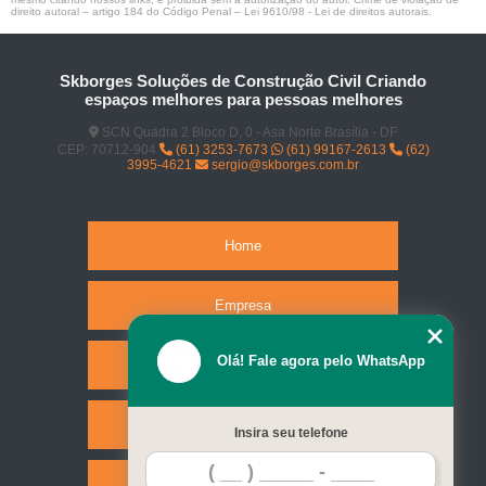
direito autoral – artigo 184 do Código Penal –
Lei 9610/98 - Lei de direitos autorais
.
Skborges Soluções de Construção Civil Criando
espaços melhores para pessoas melhores
SCN Quadra 2 Bloco D, 0 - Asa Norte Brasília - DF
CEP: 70712-904
(61) 3253-7673
(61) 99167-2613
(62)
3995-4621
sergio@skborges.com.br
Home
Empresa
Olá! Fale agora pelo WhatsApp
Missão
Serviços
Insira seu telefone
Contato