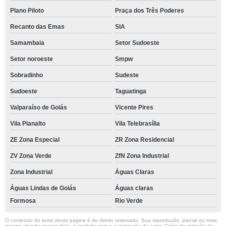
Plano Piloto
Praça dos Três Poderes
Recanto das Emas
SIA
Samambaia
Setor Sudoeste
Setor noroeste
Smpw
Sobradinho
Sudeste
Sudoeste
Taguatinga
Valparaíso de Goiás
Vicente Pires
Vila Planalto
Vila Telebrasília
ZE Zona Especial
ZR Zona Residencial
ZV Zona Verde
ZfN Zona Industrial
Zona Industrial
Águas Claras
Águas Lindas de Goiás
Águas claras
Formosa
Rio Verde
O conteúdo do texto desta página é de direito reservado. Sua reprodução, parcial ou total,
mesmo citando nossos links, é proibida sem a autorização do autor. Crime de violação de